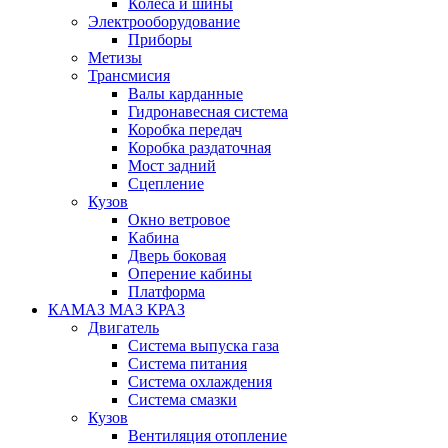
Колеса и шины
Электрооборудование
Приборы
Метизы
Трансмисия
Валы карданные
Гидронавесная система
Коробка передач
Коробка раздаточная
Мост задний
Сцепление
Кузов
Окно ветровое
Кабина
Дверь боковая
Оперение кабины
Платформа
КАМАЗ МАЗ КРАЗ
Двигатель
Система выпуска газа
Система питания
Система охлаждения
Система смазки
Кузов
Вентиляция отопление