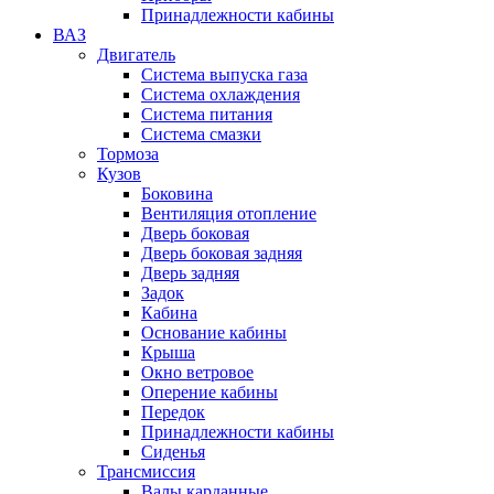
Принадлежности кабины
ВАЗ
Двигатель
Система выпуска газа
Система охлаждения
Система питания
Система смазки
Тормоза
Кузов
Боковина
Вентиляция отопление
Дверь боковая
Дверь боковая задняя
Дверь задняя
Задок
Кабина
Основание кабины
Крыша
Окно ветровое
Оперение кабины
Передок
Принадлежности кабины
Сиденья
Трансмиссия
Валы карданные