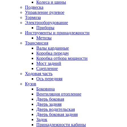
Колеса и шины
Подвеска
Управление рулевое
Тормоза
Электрооборудование
Приборы
Инструменты и принадлежности
Метизы
Трансмисия
Валы карданные
Коробка передач
Коробка отбора мощности
Мост задний
Сцепление
Ходовая часть
Ось передняя
Кузов
Боковина
Вентиляция отопление
Дверь боковая
Дверь задняя
Дверь водительская
Дверь боковая задняя
Задок
Принадлежности кабины