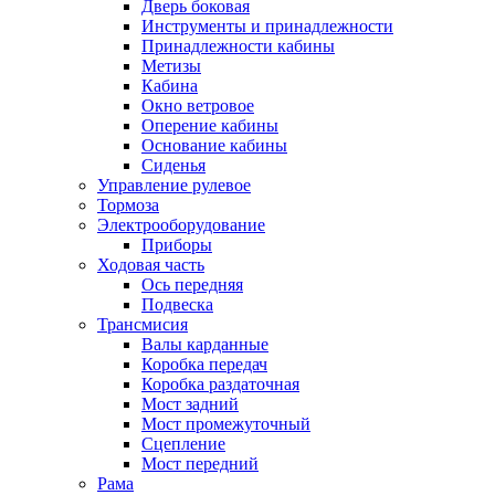
Дверь боковая
Инструменты и принадлежности
Принадлежности кабины
Метизы
Кабина
Окно ветровое
Оперение кабины
Основание кабины
Сиденья
Управление рулевое
Тормоза
Электрооборудование
Приборы
Ходовая часть
Ось передняя
Подвеска
Трансмисия
Валы карданные
Коробка передач
Коробка раздаточная
Мост задний
Мост промежуточный
Сцепление
Мост передний
Рама