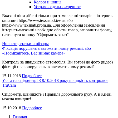
Колеса и шины
Устр-во седельно-сцепное
Вказані ціни дійсні тільки при замовленні товарів в інтернет-
магазині https://www.texsnab.kiev.ua або
https://www.texsnab.prom.ua. Для оформлення замовлення
інтернет-магазині необхідно обрати товар, заповнити форму,
натиснути кнопку "Оформить заказ"
Новости, статьи и обзоры
Фіксація порушень в автоматичному режимі, або
«Посміхайтесь, Вас знімає камера»
Контроль за швидкістю автомобіля. Ви готові до фото (відео)
фіксації правопорушень в автоматичному режимі?
15.11.2018
Подробнее
Увага на спідометр! З 8.10.2018 року швидкість контролює
TruCam
Спідометр, швидкість і Правила дорожнього руху. А в Києві
можна швидше!
15.10.2018
Подробнее
Главная