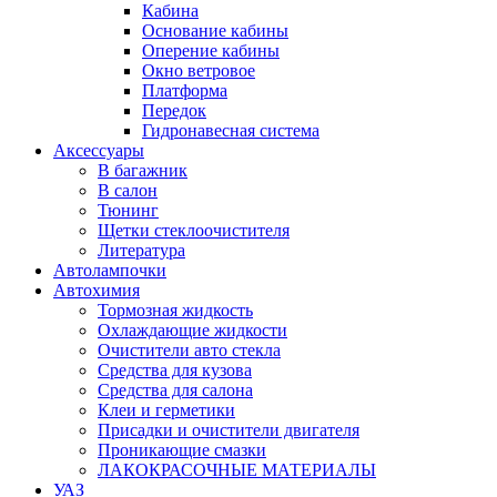
Кабина
Основание кабины
Оперение кабины
Окно ветровое
Платформа
Передок
Гидронавесная система
Аксессуары
В багажник
В салон
Тюнинг
Щетки стеклоочистителя
Литература
Автолампочки
Автохимия
Тормозная жидкость
Охлаждающие жидкости
Очистители авто стекла
Средства для кузова
Средства для салона
Клеи и герметики
Присадки и очистители двигателя
Проникающие смазки
ЛАКОКРАСОЧНЫЕ МАТЕРИАЛЫ
УАЗ