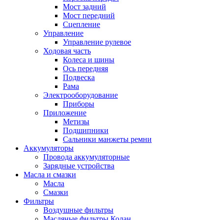
Мост задний
Мост передний
Сцепление
Управление
Управление рулевое
Ходовая часть
Колеса и шины
Ось передняя
Подвеска
Рама
Электрооборудование
Приборы
Приложение
Метизы
Подшипники
Сальники манжеты ремни
Аккумуляторы
Провода аккумуляторные
Зарядные устройства
Масла и смазки
Масла
Смазки
Фильтры
Воздушные фильтры
Масляные фильтры Колан