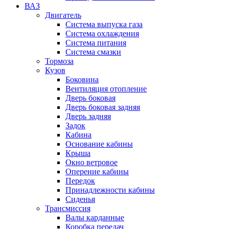
ВАЗ
Двигатель
Система выпуска газа
Система охлаждения
Система питания
Система смазки
Тормоза
Кузов
Боковина
Вентиляция отопление
Дверь боковая
Дверь боковая задняя
Дверь задняя
Задок
Кабина
Основание кабины
Крыша
Окно ветровое
Оперение кабины
Передок
Принадлежности кабины
Сиденья
Трансмиссия
Валы карданные
Коробка передач