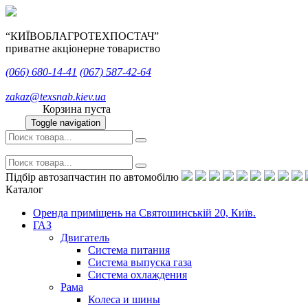
“КИЇВОБЛАГРОТЕХПОСТАЧ”
приватне акціонерне товариство
(066)
680-14-41
(067)
587-42-64
zakaz@texsnab.kiev.ua
Корзина пуста
Toggle navigation
Підбір автозапчастин по автомобілю
Каталог
Оренда приміщень на Святошинській 20, Київ.
ГАЗ
Двигатель
Система питания
Система выпуска газа
Система охлаждения
Рама
Колеса и шины