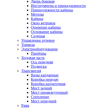
Дверь боковая
Инструменты и принадлежности
Принадлежности кабины
Метизы
Кабина
Окно ветровое
Оперение кабины
Основание кабины
Сиденья
Управление рулевое
Тормоза
Электрооборудование
Приборы
Ходовая часть
Ось передняя
Подвеска
Трансмисия
Валы карданные
Коробка передач
Коробка раздаточная
Мост задний
Мост промежуточный
Сцепление
Мост передний
Рама