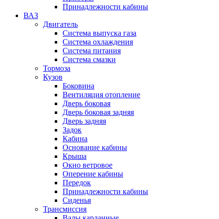
Принадлежности кабины
ВАЗ
Двигатель
Система выпуска газа
Система охлаждения
Система питания
Система смазки
Тормоза
Кузов
Боковина
Вентиляция отопление
Дверь боковая
Дверь боковая задняя
Дверь задняя
Задок
Кабина
Основание кабины
Крыша
Окно ветровое
Оперение кабины
Передок
Принадлежности кабины
Сиденья
Трансмиссия
Валы карданные