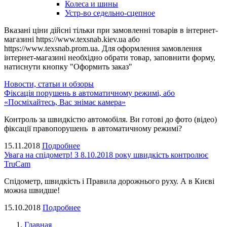
Колеса и шины
Устр-во седельно-сцепное
Вказані ціни дійсні тільки при замовленні товарів в інтернет-
магазині https://www.texsnab.kiev.ua або
https://www.texsnab.prom.ua. Для оформлення замовлення
інтернет-магазині необхідно обрати товар, заповнити форму,
натиснути кнопку "Оформить заказ"
Новости, статьи и обзоры
Фіксація порушень в автоматичному режимі, або
«Посміхайтесь, Вас знімає камера»
Контроль за швидкістю автомобіля. Ви готові до фото (відео)
фіксації правопорушень в автоматичному режимі?
15.11.2018
Подробнее
Увага на спідометр! З 8.10.2018 року швидкість контролює
TruCam
Спідометр, швидкість і Правила дорожнього руху. А в Києві
можна швидше!
15.10.2018
Подробнее
Главная