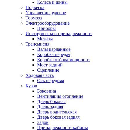
Колеса и шины
Подвеска
Управление рулевое
Тормоза
Электрооборудование
Приборы
Инструменты и принадлежности
Метизы
Трансмисия
Валы карданные
Коробка передач
Коробка отбора мощности
Мост задний
Сцепление
Ходовая часть
Ось передняя
Кузов
Боковина
Вентиляция отопление
Дверь боковая
Дверь задняя
Дверь водительская
Дверь боковая задняя
Задок
Принадлежности кабины