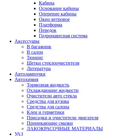
Кабина
Основание кабины
Оперение кабины
Окно ветровое
Платформа
Передок
Гидронавесная система
Аксессуары
В багажник
В салон
Тюнинг
Щетки стеклоочистителя
Литература
Автолампочки
Автохимия
Тормозная жидкость
Охлаждающие жидкости
Очистители авто стекла
Средства для кузова
Средства для салона
Клеи и герметики
Присадки и очистители двигателя
Проникающие смазки
ЛАКОКРАСОЧНЫЕ МАТЕРИАЛЫ
УАЗ