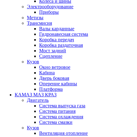
Колеса и шины
Электрооборудование
Приборы
Метизы
Трансмисия
Валы карданные
Гидронавесная система
Коробка передач
Коробка раздаточная
Мост задний
Сцепление
Кузов
Окно ветровое
Кабина
Дверь боковая
Оперение кабины
Платформа
КАМАЗ МАЗ КРАЗ
Двигатель
Система выпуска газа
Система питания
Система охлаждения
Система смазки
Кузов
Вентиляция отопление