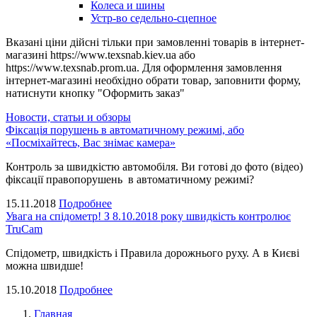
Колеса и шины
Устр-во седельно-сцепное
Вказані ціни дійсні тільки при замовленні товарів в інтернет-
магазині https://www.texsnab.kiev.ua або
https://www.texsnab.prom.ua. Для оформлення замовлення
інтернет-магазині необхідно обрати товар, заповнити форму,
натиснути кнопку "Оформить заказ"
Новости, статьи и обзоры
Фіксація порушень в автоматичному режимі, або
«Посміхайтесь, Вас знімає камера»
Контроль за швидкістю автомобіля. Ви готові до фото (відео)
фіксації правопорушень в автоматичному режимі?
15.11.2018
Подробнее
Увага на спідометр! З 8.10.2018 року швидкість контролює
TruCam
Спідометр, швидкість і Правила дорожнього руху. А в Києві
можна швидше!
15.10.2018
Подробнее
Главная