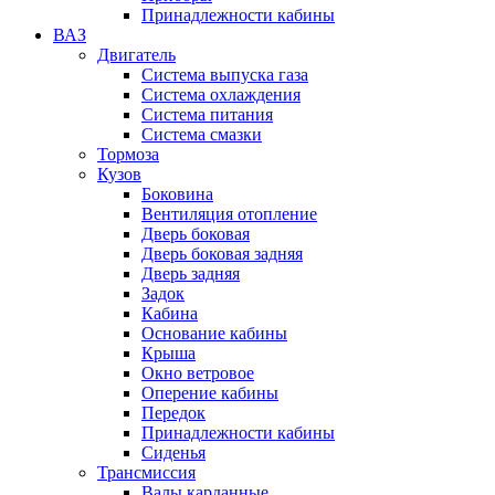
Принадлежности кабины
ВАЗ
Двигатель
Система выпуска газа
Система охлаждения
Система питания
Система смазки
Тормоза
Кузов
Боковина
Вентиляция отопление
Дверь боковая
Дверь боковая задняя
Дверь задняя
Задок
Кабина
Основание кабины
Крыша
Окно ветровое
Оперение кабины
Передок
Принадлежности кабины
Сиденья
Трансмиссия
Валы карданные