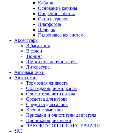
Кабина
Основание кабины
Оперение кабины
Окно ветровое
Платформа
Передок
Гидронавесная система
Аксессуары
В багажник
В салон
Тюнинг
Щетки стеклоочистителя
Литература
Автолампочки
Автохимия
Тормозная жидкость
Охлаждающие жидкости
Очистители авто стекла
Средства для кузова
Средства для салона
Клеи и герметики
Присадки и очистители двигателя
Проникающие смазки
ЛАКОКРАСОЧНЫЕ МАТЕРИАЛЫ
УАЗ