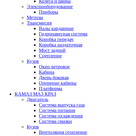
Колеса и шины
Электрооборудование
Приборы
Метизы
Трансмисия
Валы карданные
Гидронавесная система
Коробка передач
Коробка раздаточная
Мост задний
Сцепление
Кузов
Окно ветровое
Кабина
Дверь боковая
Оперение кабины
Платформа
КАМАЗ МАЗ КРАЗ
Двигатель
Система выпуска газа
Система питания
Система охлаждения
Система смазки
Кузов
Вентиляция отопление