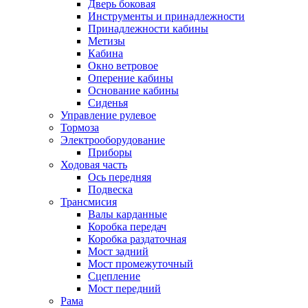
Дверь боковая
Инструменты и принадлежности
Принадлежности кабины
Метизы
Кабина
Окно ветровое
Оперение кабины
Основание кабины
Сиденья
Управление рулевое
Тормоза
Электрооборудование
Приборы
Ходовая часть
Ось передняя
Подвеска
Трансмисия
Валы карданные
Коробка передач
Коробка раздаточная
Мост задний
Мост промежуточный
Сцепление
Мост передний
Рама