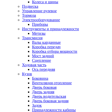
Колеса и шины
Подвеска
Управление рулевое
Тормоза
Электрооборудование
Приборы
Инструменты и принадлежности
Метизы
Трансмисия
Валы карданные
Коробка передач
Коробка отбора мощности
Мост задний
Сцепление
Ходовая часть
Ось передняя
Кузов
Боковина
Вентиляция отопление
Дверь боковая
Дверь задняя
Дверь водительская
Дверь боковая задняя
Задок
Принадлежности кабины