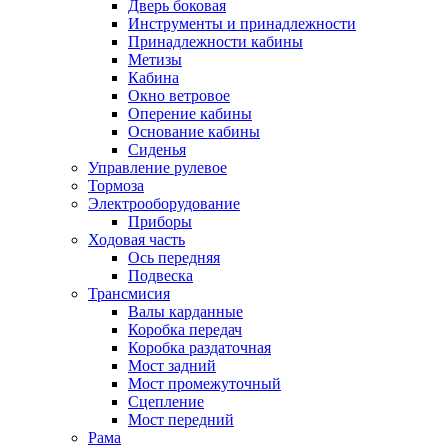
Дверь боковая
Инструменты и принадлежности
Принадлежности кабины
Метизы
Кабина
Окно ветровое
Оперение кабины
Основание кабины
Сиденья
Управление рулевое
Тормоза
Электрооборудование
Приборы
Ходовая часть
Ось передняя
Подвеска
Трансмисия
Валы карданные
Коробка передач
Коробка раздаточная
Мост задний
Мост промежуточный
Сцепление
Мост передний
Рама