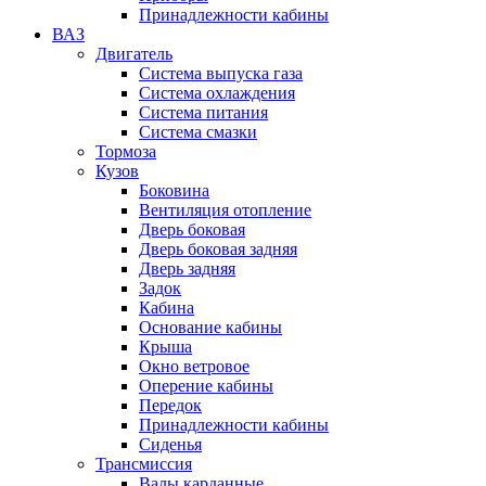
Принадлежности кабины
ВАЗ
Двигатель
Система выпуска газа
Система охлаждения
Система питания
Система смазки
Тормоза
Кузов
Боковина
Вентиляция отопление
Дверь боковая
Дверь боковая задняя
Дверь задняя
Задок
Кабина
Основание кабины
Крыша
Окно ветровое
Оперение кабины
Передок
Принадлежности кабины
Сиденья
Трансмиссия
Валы карданные