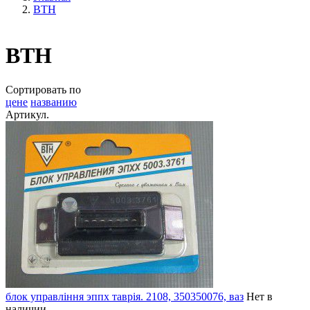
ВТН
ВТН
Сортировать по
цене
названию
Артикул.
блок управління эппх таврія. 2108, 350350076, ваз
Нет в
наличии