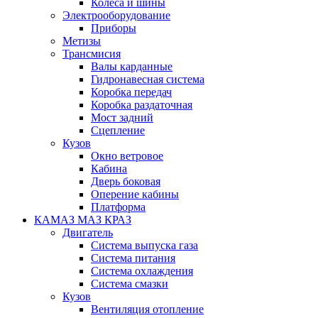
Колеса и шины
Электрооборудование
Приборы
Метизы
Трансмисия
Валы карданные
Гидронавесная система
Коробка передач
Коробка раздаточная
Мост задний
Сцепление
Кузов
Окно ветровое
Кабина
Дверь боковая
Оперение кабины
Платформа
КАМАЗ МАЗ КРАЗ
Двигатель
Система выпуска газа
Система питания
Система охлаждения
Система смазки
Кузов
Вентиляция отопление