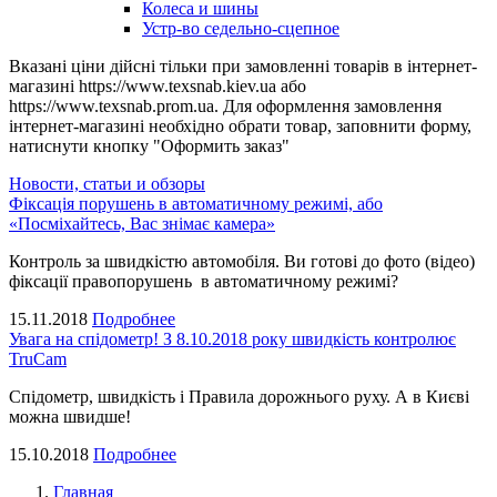
Колеса и шины
Устр-во седельно-сцепное
Вказані ціни дійсні тільки при замовленні товарів в інтернет-
магазині https://www.texsnab.kiev.ua або
https://www.texsnab.prom.ua. Для оформлення замовлення
інтернет-магазині необхідно обрати товар, заповнити форму,
натиснути кнопку "Оформить заказ"
Новости, статьи и обзоры
Фіксація порушень в автоматичному режимі, або
«Посміхайтесь, Вас знімає камера»
Контроль за швидкістю автомобіля. Ви готові до фото (відео)
фіксації правопорушень в автоматичному режимі?
15.11.2018
Подробнее
Увага на спідометр! З 8.10.2018 року швидкість контролює
TruCam
Спідометр, швидкість і Правила дорожнього руху. А в Києві
можна швидше!
15.10.2018
Подробнее
Главная