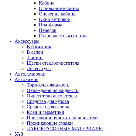
Кабина
Основание кабины
Оперение кабины
Окно ветровое
Платформа
Передок
Гидронавесная система
Аксессуары
В багажник
В салон
Тюнинг
Щетки стеклоочистителя
Литература
Автолампочки
Автохимия
Тормозная жидкость
Охлаждающие жидкости
Очистители авто стекла
Средства для кузова
Средства для салона
Клеи и герметики
Присадки и очистители двигателя
Проникающие смазки
ЛАКОКРАСОЧНЫЕ МАТЕРИАЛЫ
УАЗ