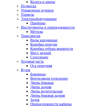
Колеса и шины
Подвеска
Управление рулевое
Тормоза
Электрооборудование
Приборы
Инструменты и принадлежности
Метизы
Трансмисия
Валы карданные
Коробка передач
Коробка отбора мощности
Мост задний
Сцепление
Ходовая часть
Ось передняя
Кузов
Боковина
Вентиляция отопление
Дверь боковая
Дверь задняя
Дверь водительская
Дверь боковая задняя
Задок
Принадлежности кабины