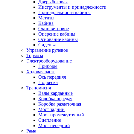
Дверь боковая
Инструменты и принадлежности
Принадлежности кабины
Метизы
Кабина
Окно ветровое
Оперение кабины
Основание кабины
Сиденья
Управление рулевое
Тормоза
Электрооборудование
Приборы
Ходовая часть
Ось передняя
Подвеска
Трансмисия
Валы карданные
Коробка передач
Коробка раздаточная
Мост задний
Мост промежуточный
Сцепление
Мост передний
Рама