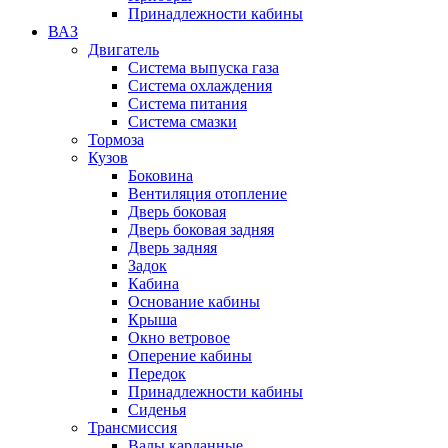
Принадлежности кабины
ВАЗ
Двигатель
Система выпуска газа
Система охлаждения
Система питания
Система смазки
Тормоза
Кузов
Боковина
Вентиляция отопление
Дверь боковая
Дверь боковая задняя
Дверь задняя
Задок
Кабина
Основание кабины
Крыша
Окно ветровое
Оперение кабины
Передок
Принадлежности кабины
Сиденья
Трансмиссия
Валы карданные