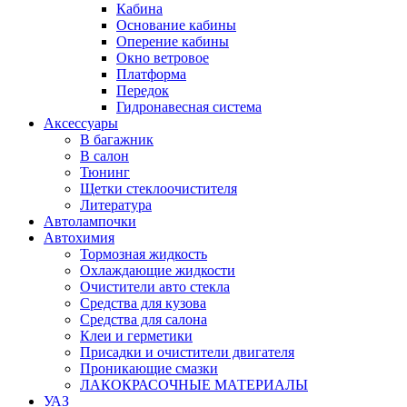
Кабина
Основание кабины
Оперение кабины
Окно ветровое
Платформа
Передок
Гидронавесная система
Аксессуары
В багажник
В салон
Тюнинг
Щетки стеклоочистителя
Литература
Автолампочки
Автохимия
Тормозная жидкость
Охлаждающие жидкости
Очистители авто стекла
Средства для кузова
Средства для салона
Клеи и герметики
Присадки и очистители двигателя
Проникающие смазки
ЛАКОКРАСОЧНЫЕ МАТЕРИАЛЫ
УАЗ