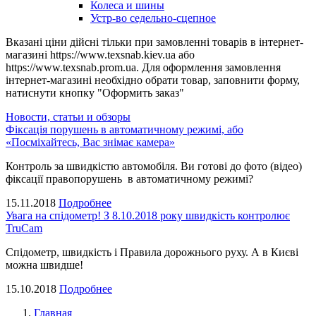
Колеса и шины
Устр-во седельно-сцепное
Вказані ціни дійсні тільки при замовленні товарів в інтернет-
магазині https://www.texsnab.kiev.ua або
https://www.texsnab.prom.ua. Для оформлення замовлення
інтернет-магазині необхідно обрати товар, заповнити форму,
натиснути кнопку "Оформить заказ"
Новости, статьи и обзоры
Фіксація порушень в автоматичному режимі, або
«Посміхайтесь, Вас знімає камера»
Контроль за швидкістю автомобіля. Ви готові до фото (відео)
фіксації правопорушень в автоматичному режимі?
15.11.2018
Подробнее
Увага на спідометр! З 8.10.2018 року швидкість контролює
TruCam
Спідометр, швидкість і Правила дорожнього руху. А в Києві
можна швидше!
15.10.2018
Подробнее
Главная