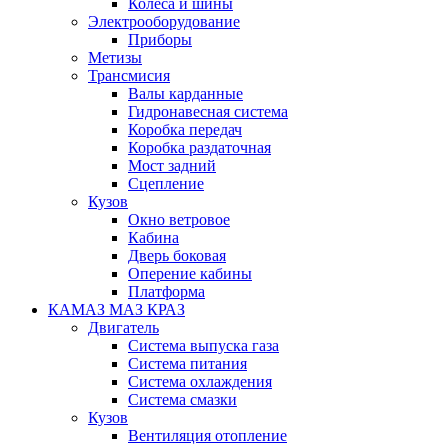
Колеса и шины
Электрооборудование
Приборы
Метизы
Трансмисия
Валы карданные
Гидронавесная система
Коробка передач
Коробка раздаточная
Мост задний
Сцепление
Кузов
Окно ветровое
Кабина
Дверь боковая
Оперение кабины
Платформа
КАМАЗ МАЗ КРАЗ
Двигатель
Система выпуска газа
Система питания
Система охлаждения
Система смазки
Кузов
Вентиляция отопление