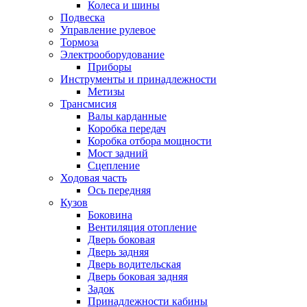
Колеса и шины
Подвеска
Управление рулевое
Тормоза
Электрооборудование
Приборы
Инструменты и принадлежности
Метизы
Трансмисия
Валы карданные
Коробка передач
Коробка отбора мощности
Мост задний
Сцепление
Ходовая часть
Ось передняя
Кузов
Боковина
Вентиляция отопление
Дверь боковая
Дверь задняя
Дверь водительская
Дверь боковая задняя
Задок
Принадлежности кабины