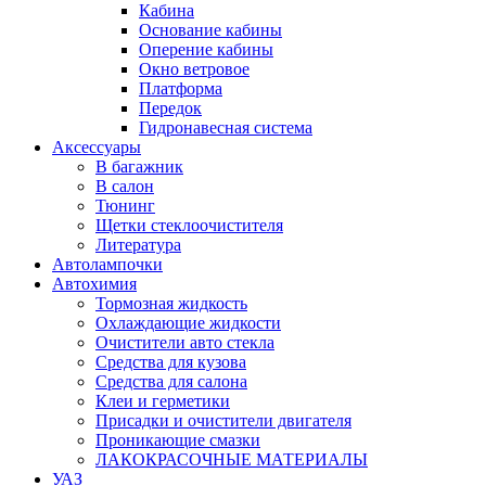
Кабина
Основание кабины
Оперение кабины
Окно ветровое
Платформа
Передок
Гидронавесная система
Аксессуары
В багажник
В салон
Тюнинг
Щетки стеклоочистителя
Литература
Автолампочки
Автохимия
Тормозная жидкость
Охлаждающие жидкости
Очистители авто стекла
Средства для кузова
Средства для салона
Клеи и герметики
Присадки и очистители двигателя
Проникающие смазки
ЛАКОКРАСОЧНЫЕ МАТЕРИАЛЫ
УАЗ