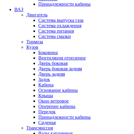
Принадлежности кабины
ВАЗ
Двигатель
Система выпуска газа
Система охлаждения
Система питания
Система смазки
Тормоза
Кузов
Боковина
Вентиляция отопление
Дверь боковая
Дверь боковая задняя
Дверь задняя
Задок
Кабина
Основание кабины
Крыша
Окно ветровое
Оперение кабины
Передок
Принадлежности кабины
Сиденья
Трансмиссия
Валы карданные