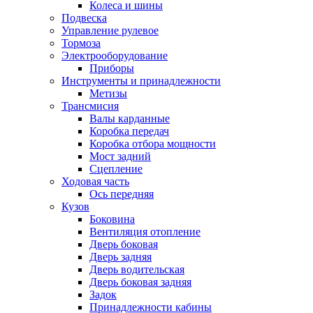
Колеса и шины
Подвеска
Управление рулевое
Тормоза
Электрооборудование
Приборы
Инструменты и принадлежности
Метизы
Трансмисия
Валы карданные
Коробка передач
Коробка отбора мощности
Мост задний
Сцепление
Ходовая часть
Ось передняя
Кузов
Боковина
Вентиляция отопление
Дверь боковая
Дверь задняя
Дверь водительская
Дверь боковая задняя
Задок
Принадлежности кабины