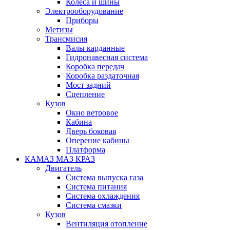
Колеса и шины
Электрооборудование
Приборы
Метизы
Трансмисия
Валы карданные
Гидронавесная система
Коробка передач
Коробка раздаточная
Мост задний
Сцепление
Кузов
Окно ветровое
Кабина
Дверь боковая
Оперение кабины
Платформа
КАМАЗ МАЗ КРАЗ
Двигатель
Система выпуска газа
Система питания
Система охлаждения
Система смазки
Кузов
Вентиляция отопление