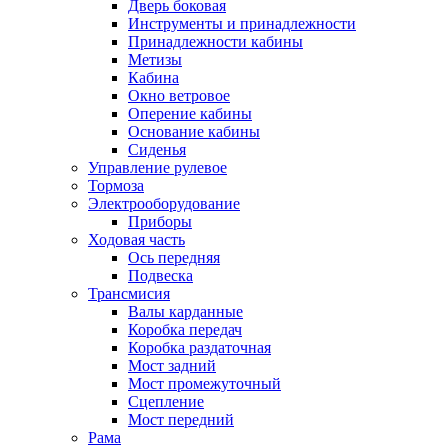
Дверь боковая
Инструменты и принадлежности
Принадлежности кабины
Метизы
Кабина
Окно ветровое
Оперение кабины
Основание кабины
Сиденья
Управление рулевое
Тормоза
Электрооборудование
Приборы
Ходовая часть
Ось передняя
Подвеска
Трансмисия
Валы карданные
Коробка передач
Коробка раздаточная
Мост задний
Мост промежуточный
Сцепление
Мост передний
Рама