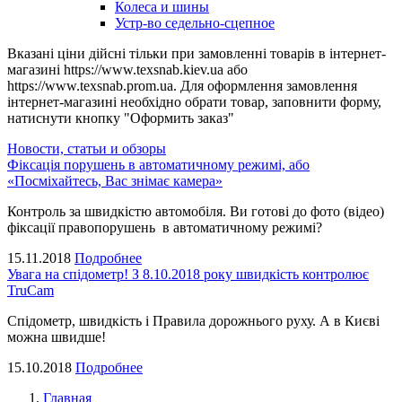
Колеса и шины
Устр-во седельно-сцепное
Вказані ціни дійсні тільки при замовленні товарів в інтернет-
магазині https://www.texsnab.kiev.ua або
https://www.texsnab.prom.ua. Для оформлення замовлення
інтернет-магазині необхідно обрати товар, заповнити форму,
натиснути кнопку "Оформить заказ"
Новости, статьи и обзоры
Фіксація порушень в автоматичному режимі, або
«Посміхайтесь, Вас знімає камера»
Контроль за швидкістю автомобіля. Ви готові до фото (відео)
фіксації правопорушень в автоматичному режимі?
15.11.2018
Подробнее
Увага на спідометр! З 8.10.2018 року швидкість контролює
TruCam
Спідометр, швидкість і Правила дорожнього руху. А в Києві
можна швидше!
15.10.2018
Подробнее
Главная