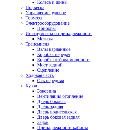
Колеса и шины
Подвеска
Управление рулевое
Тормоза
Электрооборудование
Приборы
Инструменты и принадлежности
Метизы
Трансмисия
Валы карданные
Коробка передач
Коробка отбора мощности
Мост задний
Сцепление
Ходовая часть
Ось передняя
Кузов
Боковина
Вентиляция отопление
Дверь боковая
Дверь задняя
Дверь водительская
Дверь боковая задняя
Задок
Принадлежности кабины