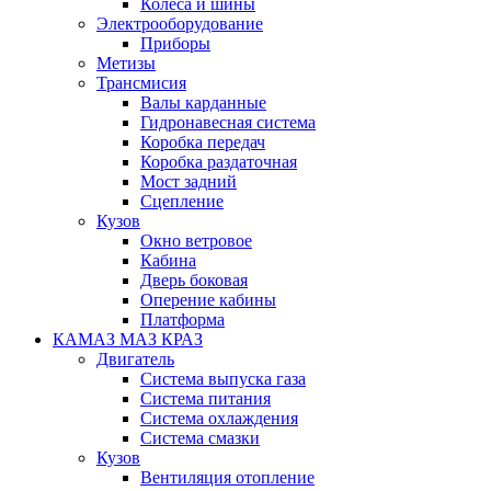
Колеса и шины
Электрооборудование
Приборы
Метизы
Трансмисия
Валы карданные
Гидронавесная система
Коробка передач
Коробка раздаточная
Мост задний
Сцепление
Кузов
Окно ветровое
Кабина
Дверь боковая
Оперение кабины
Платформа
КАМАЗ МАЗ КРАЗ
Двигатель
Система выпуска газа
Система питания
Система охлаждения
Система смазки
Кузов
Вентиляция отопление