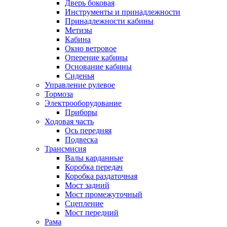
Дверь боковая
Инструменты и принадлежности
Принадлежности кабины
Метизы
Кабина
Окно ветровое
Оперение кабины
Основание кабины
Сиденья
Управление рулевое
Тормоза
Электрооборудование
Приборы
Ходовая часть
Ось передняя
Подвеска
Трансмисия
Валы карданные
Коробка передач
Коробка раздаточная
Мост задний
Мост промежуточный
Сцепление
Мост передний
Рама