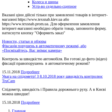
Колеса и шины
Устр-во седельно-сцепное
Вказані ціни дійсні тільки при замовленні товарів в інтернет-
магазині https://www.texsnab.kiev.ua або
https://www.texsnab.prom.ua. Для оформлення замовлення
інтернет-магазині необхідно обрати товар, заповнити форму,
натиснути кнопку "Оформить заказ"
Новости, статьи и обзоры
Фіксація порушень в автоматичному режимі, або
«Посміхайтесь, Вас знімає камера»
Контроль за швидкістю автомобіля. Ви готові до фото (відео)
фіксації правопорушень в автоматичному режимі?
15.11.2018
Подробнее
Увага на спідометр! З 8.10.2018 року швидкість контролює
TruCam
Спідометр, швидкість і Правила дорожнього руху. А в Києві
можна швидше!
15.10.2018
Подробнее
Главная