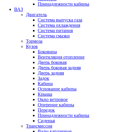
Принадлежности кабины
ВАЗ
Двигатель
Система выпуска газа
Система охлаждения
Система питания
Система смазки
Тормоза
Кузов
Боковина
Вентиляция отопление
Дверь боковая
Дверь боковая задняя
Дверь задняя
Задок
Кабина
Основание кабины
Крыша
Окно ветровое
Оперение кабины
Передок
Принадлежности кабины
Сиденья
Трансмиссия
Валы карданные