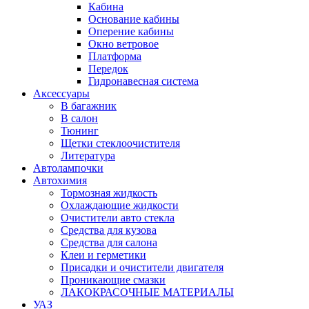
Кабина
Основание кабины
Оперение кабины
Окно ветровое
Платформа
Передок
Гидронавесная система
Аксессуары
В багажник
В салон
Тюнинг
Щетки стеклоочистителя
Литература
Автолампочки
Автохимия
Тормозная жидкость
Охлаждающие жидкости
Очистители авто стекла
Средства для кузова
Средства для салона
Клеи и герметики
Присадки и очистители двигателя
Проникающие смазки
ЛАКОКРАСОЧНЫЕ МАТЕРИАЛЫ
УАЗ