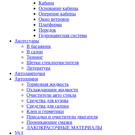
Кабина
Основание кабины
Оперение кабины
Окно ветровое
Платформа
Передок
Гидронавесная система
Аксессуары
В багажник
В салон
Тюнинг
Щетки стеклоочистителя
Литература
Автолампочки
Автохимия
Тормозная жидкость
Охлаждающие жидкости
Очистители авто стекла
Средства для кузова
Средства для салона
Клеи и герметики
Присадки и очистители двигателя
Проникающие смазки
ЛАКОКРАСОЧНЫЕ МАТЕРИАЛЫ
УАЗ