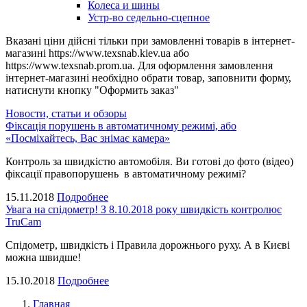
Колеса и шины
Устр-во седельно-сцепное
Вказані ціни дійсні тільки при замовленні товарів в інтернет-
магазині https://www.texsnab.kiev.ua або
https://www.texsnab.prom.ua. Для оформлення замовлення
інтернет-магазині необхідно обрати товар, заповнити форму,
натиснути кнопку "Оформить заказ"
Новости, статьи и обзоры
Фіксація порушень в автоматичному режимі, або
«Посміхайтесь, Вас знімає камера»
Контроль за швидкістю автомобіля. Ви готові до фото (відео)
фіксації правопорушень в автоматичному режимі?
15.11.2018
Подробнее
Увага на спідометр! З 8.10.2018 року швидкість контролює
TruCam
Спідометр, швидкість і Правила дорожнього руху. А в Києві
можна швидше!
15.10.2018
Подробнее
Главная