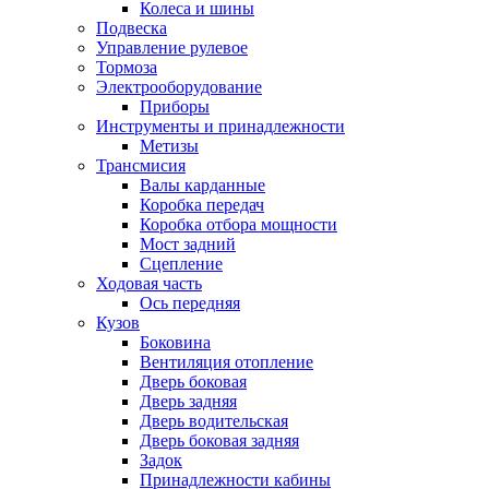
Колеса и шины
Подвеска
Управление рулевое
Тормоза
Электрооборудование
Приборы
Инструменты и принадлежности
Метизы
Трансмисия
Валы карданные
Коробка передач
Коробка отбора мощности
Мост задний
Сцепление
Ходовая часть
Ось передняя
Кузов
Боковина
Вентиляция отопление
Дверь боковая
Дверь задняя
Дверь водительская
Дверь боковая задняя
Задок
Принадлежности кабины