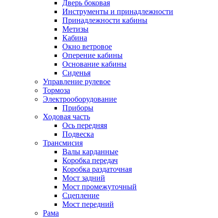
Дверь боковая
Инструменты и принадлежности
Принадлежности кабины
Метизы
Кабина
Окно ветровое
Оперение кабины
Основание кабины
Сиденья
Управление рулевое
Тормоза
Электрооборудование
Приборы
Ходовая часть
Ось передняя
Подвеска
Трансмисия
Валы карданные
Коробка передач
Коробка раздаточная
Мост задний
Мост промежуточный
Сцепление
Мост передний
Рама