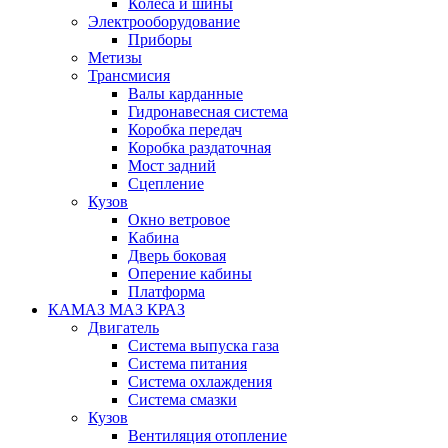
Колеса и шины
Электрооборудование
Приборы
Метизы
Трансмисия
Валы карданные
Гидронавесная система
Коробка передач
Коробка раздаточная
Мост задний
Сцепление
Кузов
Окно ветровое
Кабина
Дверь боковая
Оперение кабины
Платформа
КАМАЗ МАЗ КРАЗ
Двигатель
Система выпуска газа
Система питания
Система охлаждения
Система смазки
Кузов
Вентиляция отопление