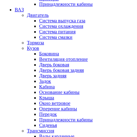
Принадлежности кабины
ВАЗ
Двигатель
Система выпуска газа
Система охлаждения
Система питания
Система смазки
Тормоза
Кузов
Боковина
Вентиляция отопление
Дверь боковая
Дверь боковая задняя
Дверь задняя
Задок
Кабина
Основание кабины
Крыша
Окно ветровое
Оперение кабины
Передок
Принадлежности кабины
Сиденья
Трансмиссия
Валы карданные