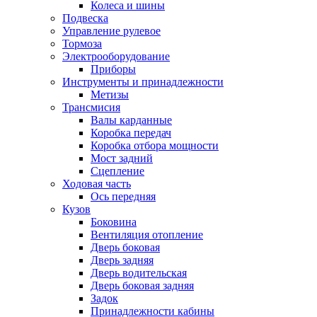
Колеса и шины
Подвеска
Управление рулевое
Тормоза
Электрооборудование
Приборы
Инструменты и принадлежности
Метизы
Трансмисия
Валы карданные
Коробка передач
Коробка отбора мощности
Мост задний
Сцепление
Ходовая часть
Ось передняя
Кузов
Боковина
Вентиляция отопление
Дверь боковая
Дверь задняя
Дверь водительская
Дверь боковая задняя
Задок
Принадлежности кабины