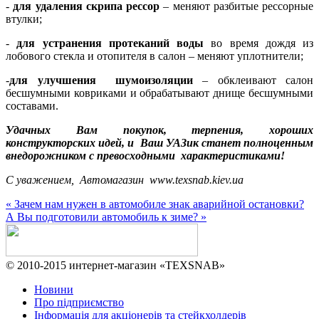
-
для удаления скрипа рессор
– меняют разбитые рессорные
втулки;
-
для устранения протеканий воды
во время дождя из
лобового стекла и отопителя в салон – меняют уплотнители;
-
для улучшения шумоизоляции
– обклеивают салон
бесшумными ковриками и обрабатывают днище бесшумными
составами.
Удачных Вам покупок, терпения, хороших
конструкторских идей, и Ваш УАЗик станет полноценным
внедорожником с превосходными характеристиками!
С уважением, Автомагазин www.texsnab.kiev.ua
« Зачем нам нужен в автомобиле знак аварийной остановки?
А Вы подготовили автомобиль к зиме? »
© 2010-2015 интернет-магазин «TEXSNAB»
Новини
Про підприємство
Інформація для акціонерів та стейкхолдерів