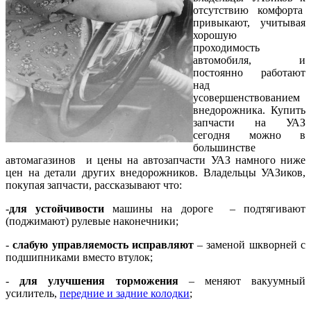
отсутствию комфорта
привыкают, учитывая
хорошую
проходимость
автомобиля, и
постоянно работают
над
усовершенствованием
внедорожника. Купить
запчасти на УАЗ
сегодня можно в
большинстве
автомагазинов и цены на автозапчасти УАЗ намного ниже
цен на детали других внедорожников. Владельцы УАЗиков,
покупая запчасти, рассказывают что:
-
для устойчивости
машины на дороге – подтягивают
(поджимают) рулевые наконечники;
-
слабую управляемость исправляют
– заменой шкворней с
подшипниками вместо втулок;
-
для улучшения торможения
– меняют вакуумный
усилитель,
передние и задние колодки
;