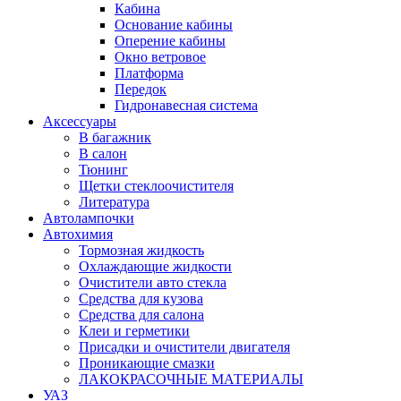
Кабина
Основание кабины
Оперение кабины
Окно ветровое
Платформа
Передок
Гидронавесная система
Аксессуары
В багажник
В салон
Тюнинг
Щетки стеклоочистителя
Литература
Автолампочки
Автохимия
Тормозная жидкость
Охлаждающие жидкости
Очистители авто стекла
Средства для кузова
Средства для салона
Клеи и герметики
Присадки и очистители двигателя
Проникающие смазки
ЛАКОКРАСОЧНЫЕ МАТЕРИАЛЫ
УАЗ