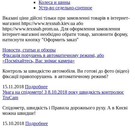
Колеса и шины
Устр-во седельно-сцепное
Вказані ціни дійсні тільки при замовленні товарів в інтернет-
магазині https://www.texsnab.kiev.ua або
https://www.texsnab.prom.ua. Для оформлення замовлення
інтернет-магазині необхідно обрати товар, заповнити форму,
натиснути кнопку "Оформить заказ"
Новости, статьи и обзоры
Фіксація порушень в автоматичному режимі, або
«Посміхайтесь, Вас знімає камера»
Контроль за швидкістю автомобіля. Ви готові до фото (відео)
фіксації правопорушень в автоматичному режимі?
15.11.2018
Подробнее
Увага на спідометр! З 8.10.2018 року швидкість контролює
TruCam
Спідометр, швидкість і Правила дорожнього руху. А в Києві
можна швидше!
15.10.2018
Подробнее