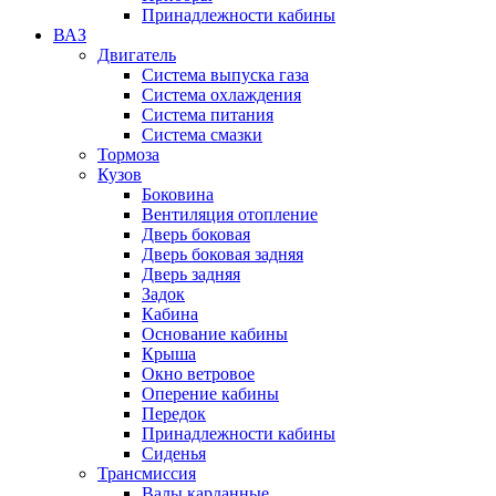
Принадлежности кабины
ВАЗ
Двигатель
Система выпуска газа
Система охлаждения
Система питания
Система смазки
Тормоза
Кузов
Боковина
Вентиляция отопление
Дверь боковая
Дверь боковая задняя
Дверь задняя
Задок
Кабина
Основание кабины
Крыша
Окно ветровое
Оперение кабины
Передок
Принадлежности кабины
Сиденья
Трансмиссия
Валы карданные