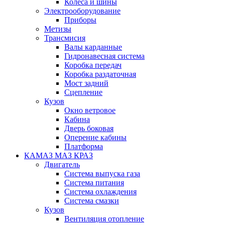
Колеса и шины
Электрооборудование
Приборы
Метизы
Трансмисия
Валы карданные
Гидронавесная система
Коробка передач
Коробка раздаточная
Мост задний
Сцепление
Кузов
Окно ветровое
Кабина
Дверь боковая
Оперение кабины
Платформа
КАМАЗ МАЗ КРАЗ
Двигатель
Система выпуска газа
Система питания
Система охлаждения
Система смазки
Кузов
Вентиляция отопление