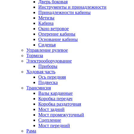
Дверь боковая
Инструменты и принадлежности
Принадлежности кабины
Метизы
Кабина
Окно ветровое
Оперение кабины
Основание кабины
Сиденья
Управление рулевое
Тормоза
Электрооборудование
Приборы
Ходовая часть
Ось передняя
Подвеска
Трансмисия
Валы карданные
Коробка передач
Коробка раздаточная
Мост задний
Мост промежуточный
Сцепление
Мост передний
Рама