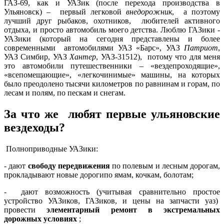
ГАЗ-69, как и УАЗик (после перехода производства в
Ульяновск) – первый легковой
внедорожник
, а поэтому
лучший друг рыбаков, охотников, любителей активного
отдыха, и просто автомобиль моего детства. Люблю ГАЗики -
УАЗики (который на сегодня представлены и более
современными автомобилями УАЗ «Барс», УАЗ
Патриот
,
УАЗ Симбир, УАЗ
Хантер
, УАЗ-31512), потому что для меня
это автомобили путешественники – «вездепроходящие»,
«всепомещающие», «легкочинимые» машины, на которых
было преодолено тысячи километров по равнинам и горам, по
лесам и полям, по пескам и снегам.
За что же любят первые ульяновские
вездеходы?
Полноприводные УАЗики:
- дают
свободу передвижения
по полевым и лесным дорогам,
прокладывают новые дорогипо ямам, кочкам, болотам;
- дают возможность (учитывая сравнительно простое
устройство УАЗиков, ГАЗиков, и цены на запчасти уаз)
провести
элементарный ремонт в экстремальных
дорожных условиях
;