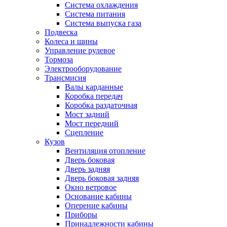
Система охлаждения
Система питания
Система выпуска газа
Подвеска
Колеса и шины
Управление рулевое
Тормоза
Электрооборудование
Трансмисия
Валы карданные
Коробка передач
Коробка раздаточная
Мост задний
Мост передний
Сцепление
Кузов
Вентиляция отопление
Дверь боковая
Дверь задняя
Дверь боковая задняя
Окно ветровое
Основание кабины
Оперение кабины
Приборы
Принадлежности кабины