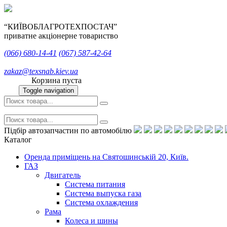
“КИЇВОБЛАГРОТЕХПОСТАЧ”
приватне акціонерне товариство
(066)
680-14-41
(067)
587-42-64
zakaz@texsnab.kiev.ua
Корзина пуста
Toggle navigation
Підбір автозапчастин по автомобілю
Каталог
Оренда приміщень на Святошинській 20, Київ.
ГАЗ
Двигатель
Система питания
Система выпуска газа
Система охлаждения
Рама
Колеса и шины