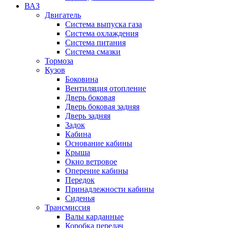
ВАЗ
Двигатель
Система выпуска газа
Система охлаждения
Система питания
Система смазки
Тормоза
Кузов
Боковина
Вентиляция отопление
Дверь боковая
Дверь боковая задняя
Дверь задняя
Задок
Кабина
Основание кабины
Крыша
Окно ветровое
Оперение кабины
Передок
Принадлежности кабины
Сиденья
Трансмиссия
Валы карданные
Коробка передач