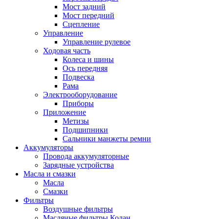
Мост задний
Мост передний
Сцепление
Управление
Управление рулевое
Ходовая часть
Колеса и шины
Ось передняя
Подвеска
Рама
Электрооборудование
Приборы
Приложение
Метизы
Подшипники
Сальники манжеты ремни
Аккумуляторы
Провода аккумуляторные
Зарядные устройства
Масла и смазки
Масла
Смазки
Фильтры
Воздушные фильтры
Масляные фильтры Колан